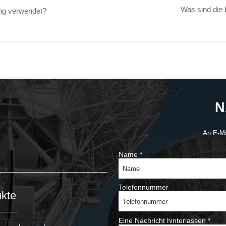
Was sind die
ng verwendet?
N
An E-M
Name
*
Telefonnummer
kte
Eine Nachricht hinterlassen
*