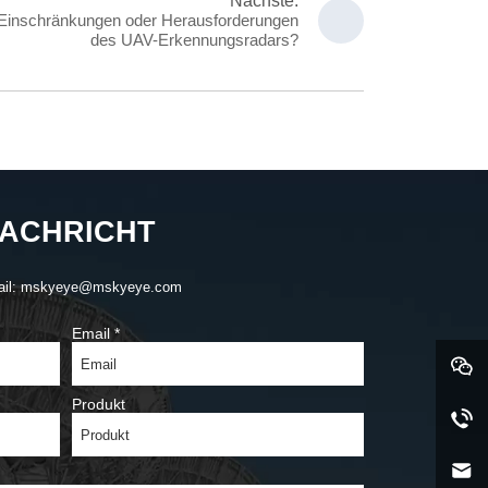
Nächste:
 Einschränkungen oder Herausforderungen
des UAV-Erkennungsradars?
ACHRICHT
ail: mskyeye@mskyeye.com
Email
*
Produkt