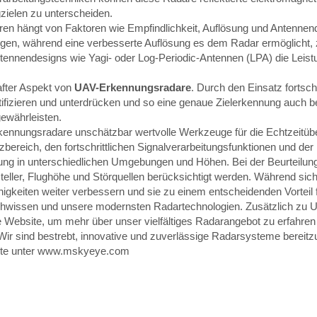
zielen zu unterscheiden.
 hängt von Faktoren wie Empfindlichkeit, Auflösung und Antennendes
ungen, während eine verbesserte Auflösung es dem Radar ermöglicht,
ntennendesigns wie Yagi- oder Log-Periodic-Antennen (LPA) die Lei
after Aspekt von
UAV-Erkennungsradare
. Durch den Einsatz fortsch
ifizieren und unterdrücken und so eine genaue Zielerkennung auch b
gewährleisten.
nnungsradare unschätzbar wertvolle Werkzeuge für die Echtzeitübe
bereich, den fortschrittlichen Signalverarbeitungsfunktionen und der
nung in unterschiedlichen Umgebungen und Höhen. Bei der Beurteil
ller, Flughöhe und Störquellen berücksichtigt werden. Während sich 
ähigkeiten weiter verbessern und sie zu einem entscheidenden Vorte
chwissen und unsere modernsten Radartechnologien. Zusätzlich zu U
Website, um mehr über unser vielfältiges Radarangebot zu erfahren
r sind bestrebt, innovative und zuverlässige Radarsysteme bereitzust
te unter
www.mskyeye.com