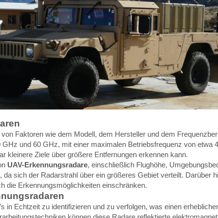
aren
von Faktoren wie dem Modell, dem Hersteller und dem Frequenzberei
0 GHz und 60 GHz, mit einer maximalen Betriebsfrequenz von etwa 4
ar kleinere Ziele über größere Entfernungen erkennen kann.
von
UAV-Erkennungsradare
, einschließlich Flughöhe, Umgebungsb
te, da sich der Radarstrahl über ein größeres Gebiet verteilt. Darübe
ch die Erkennungsmöglichkeiten einschränken.
nnungsradaren
n Echtzeit zu identifizieren und zu verfolgen, was einen erhebliche
nalverarbeitungstechniken können diese Radare reflektierte elektromag