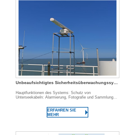
Unbeaufsichtigtes Sicherheitsüberwachungssystem für Offshore-Windpark
Hauptfunktionen des Systems: Schutz von
Unterseekabeln: Alarmierung, Fotografie und Sammlung
von Beweisen für abnormales Verhalten von Schiffen (wie
z. B. Abschweifen, Verlangsamung, Verweilen, Abweichung
ERFAHREN SIE
vom Kurs usw.), die durch das Unterseeboot fahren ...
MEHR