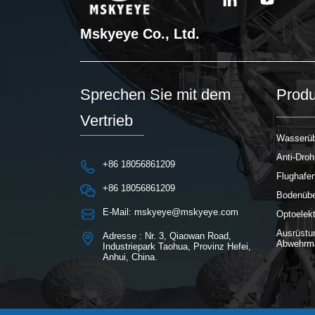
Mskyeye Co., Ltd.
Sprechen Sie mit dem
Produ
Vertrieb
Wasserüb
Anti-Dro
+86 18056861209
Flughafe
+86 18056861209
Bodenübe
E-Mail: mskyeye@mskyeye.com
Optoelek
Ausrüstu
Adresse : Nr. 3, Qiaowan Road,
Abwehrm
Industriepark Taohua, Provinz Hefei,
Anhui, China.