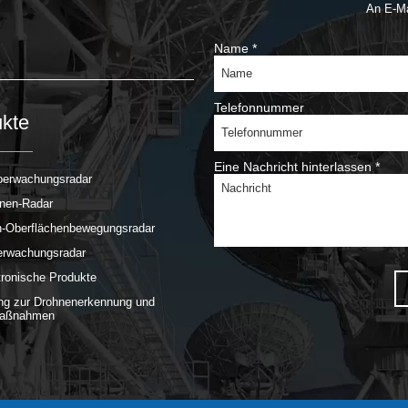
An E-M
Name
*
Telefonnummer
kte
Eine Nachricht hinterlassen
*
erwachungsradar
hnen-Radar
n-Oberflächenbewegungsradar
rwachungsradar
tronische Produkte
ng zur Drohnenerkennung und
aßnahmen