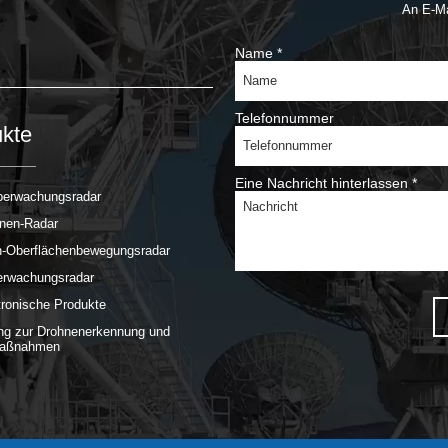
An E-M
Name
*
Telefonnummer
kte
Eine Nachricht hinterlassen
*
erwachungsradar
hnen-Radar
n-Oberflächenbewegungsradar
rwachungsradar
tronische Produkte
ng zur Drohnenerkennung und
aßnahmen