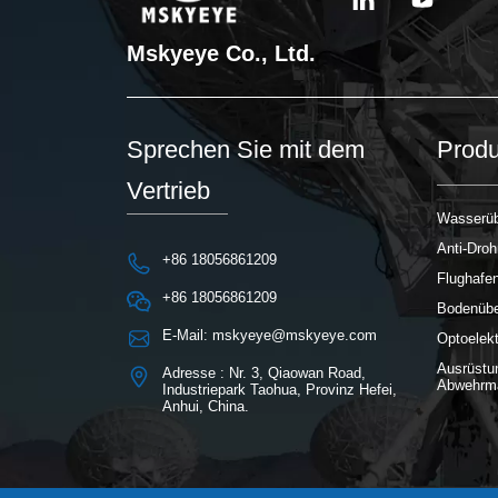
Mskyeye Co., Ltd.
Sprechen Sie mit dem
Produ
Vertrieb
Wasserüb
Anti-Dro
+86 18056861209
Flughafe
+86 18056861209
Bodenübe
E-Mail: mskyeye@mskyeye.com
Optoelek
Ausrüstu
Adresse : Nr. 3, Qiaowan Road,
Abwehrm
Industriepark Taohua, Provinz Hefei,
Anhui, China.