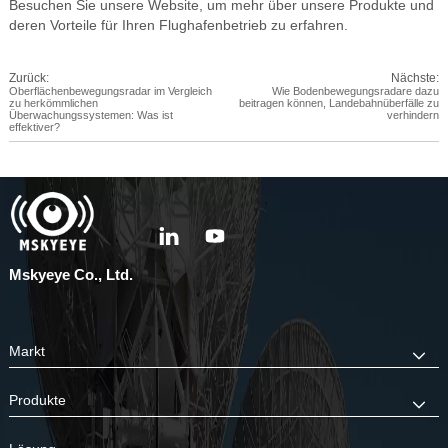
Besuchen Sie unsere Website, um mehr über unsere Produkte und
deren Vorteile für Ihren Flughafenbetrieb zu erfahren.
Zurück:
Nächste:
Oberflächenbewegungsradar im Vergleich
Wie Bodenbewegungsradare dazu
zu herkömmlichen
beitragen können, Landebahnüberfälle zu
Überwachungssystemen: Was ist
verhindern
effektiver?
Mskyeye Co., Ltd.
Markt
Produkte