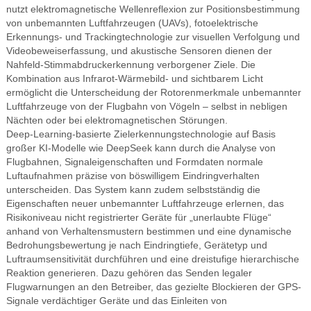
nutzt elektromagnetische Wellenreflexion zur Positionsbestimmung
von unbemannten Luftfahrzeugen (UAVs), fotoelektrische
Erkennungs- und Trackingtechnologie zur visuellen Verfolgung und
Videobeweiserfassung, und akustische Sensoren dienen der
Nahfeld-Stimmabdruckerkennung verborgener Ziele. Die
Kombination aus Infrarot-Wärmebild- und sichtbarem Licht
ermöglicht die Unterscheidung der Rotorenmerkmale unbemannter
Luftfahrzeuge von der Flugbahn von Vögeln – selbst in nebligen
Nächten oder bei elektromagnetischen Störungen.
Deep-Learning-basierte Zielerkennungstechnologie auf Basis
großer KI-Modelle wie DeepSeek kann durch die Analyse von
Flugbahnen, Signaleigenschaften und Formdaten normale
Luftaufnahmen präzise von böswilligem Eindringverhalten
unterscheiden. Das System kann zudem selbstständig die
Eigenschaften neuer unbemannter Luftfahrzeuge erlernen, das
Risikoniveau nicht registrierter Geräte für „unerlaubte Flüge“
anhand von Verhaltensmustern bestimmen und eine dynamische
Bedrohungsbewertung je nach Eindringtiefe, Gerätetyp und
Luftraumsensitivität durchführen und eine dreistufige hierarchische
Reaktion generieren. Dazu gehören das Senden legaler
Flugwarnungen an den Betreiber, das gezielte Blockieren der GPS-
Signale verdächtiger Geräte und das Einleiten von