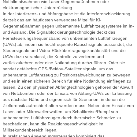
Notfallmaßnahmen wie Laser-Gegenmaßnahmen oder
elektromagnetischer Unterdrückung.
In der Interferenz- und Abfangphase ist die Interferenzblockierung
derzeit das am häufigsten verwendete Mittel für KI-
Gegenmaßnahmen gegen unbemannte Luftfahrzeugsysteme im In-
und Ausland. Die Signalblockierungstechnologie deckt das
Fernsteuerungsfrequenzband von unbemannten Luftfahrzeugen
(UAVs) ab, indem sie hochfrequente Rauschsignale aussendet, die
Steuersignale und Video-Rückübertragungskanäle stört und die
UAVs dazu veranlasst, die Kontrolle zu verlieren und
zurückzukehren oder eine Notlandung durchzuführen. Oder sie
sendet gefälschte GPS-/Beidou-Satellitensignale, um das
unbemannte Luftfahrzeug zu Positionsabweichungen zu bewegen
und es in einen sicheren Bereich für eine Notlandung einfliegen zu
lassen. Zu den physischen Abfangtechnologien gehören der Abwurf
von Netzbomben oder der Einsatz von Abfang-UAVs zur Erfassung
aus nächster Nähe und eignen sich für Szenarien, in denen die
Zielforensik aufrechterhalten werden muss. Neben dem Einsatz von
Laser- oder Mikrowellenwaffen, um Schaltkreise/Rumpf von
unbemannten Luftfahrzeugen durch thermische Schmelze zu
beschädigen, kann die Reaktionsgeschwindigkeit im
Millisekundenbereich liegen.
In praktischen Anwendungsszenarien kombiniert das