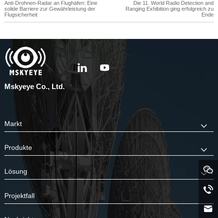
Anti-Drohnen-Radar an Flughäfen: Eine
Die 11. World Radio Detection and
solide Barriere zur Gewährleistung der
Ranging Exhibition ging erfolgreich zu
Flugsicherheit
Ende
Mskyeye Co., Ltd.
Markt
Produkte
Lösung
Projektfall