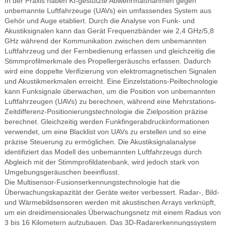
In der Praxis haben KI-gestützte Abwehrmaßnahmen gegen
unbemannte Luftfahrzeuge (UAVs) ein umfassendes System aus
Gehör und Auge etabliert. Durch die Analyse von Funk- und
Akustiksignalen kann das Gerät Frequenzbänder wie 2,4 GHz/5,8
GHz während der Kommunikation zwischen dem unbemannten
Luftfahrzeug und der Fernbedienung erfassen und gleichzeitig die
Stimmprofilmerkmale des Propellergeräuschs erfassen. Dadurch
wird eine doppelte Verifizierung von elektromagnetischen Signalen
und Akustikmerkmalen erreicht. Eine Einzelstations-Peiltechnologie
kann Funksignale überwachen, um die Position von unbemannten
Luftfahrzeugen (UAVs) zu berechnen, während eine Mehrstations-
Zeitdifferenz-Positionierungstechnologie die Zielposition präzise
berechnet. Gleichzeitig werden Funkfingerabdruckinformationen
verwendet, um eine Blacklist von UAVs zu erstellen und so eine
präzise Steuerung zu ermöglichen. Die Akustiksignalanalyse
identifiziert das Modell des unbemannten Luftfahrzeugs durch
Abgleich mit der Stimmprofildatenbank, wird jedoch stark von
Umgebungsgeräuschen beeinflusst.
Die Multisensor-Fusionserkennungstechnologie hat die
Überwachungskapazität der Geräte weiter verbessert. Radar-, Bild-
und Wärmebildsensoren werden mit akustischen Arrays verknüpft,
um ein dreidimensionales Überwachungsnetz mit einem Radius von
3 bis 16 Kilometern aufzubauen. Das 3D-Radarerkennungssystem