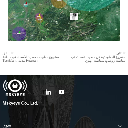
التالي:
السابق:
مشروع المعلوماتية عن مصايد الأسماك في
مشروع معلومات مصايد الأسماك في منطقة
مقاطعة زونغيانغ بمقاطعة آنهوي
Tianjia'an ، مدينة Huainan
Mskyeye Co., Ltd.
سوق