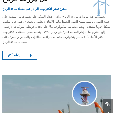
مقترح تقني لتكنولوجيا الرادار في محطة طاقة الرياح
تعتمد مراقبة طائرات مزرعة الرياح ورادار الإنذار المبكر على تقنية دوبلر النبضية على
جميع الطور ، وتقنية مسح الطور النشط ثنائي الأبعاد الاتجاهي ، وشعاع رقمي في الملعب
يشكل حزمًا متعددة ، ويقبل مطابقة التكنولوجيا بناءً على تحديد خريطة المركبات الأرضية ،
وتقنية تقدير النبضات ، تكنولوجيا TWS ، إلخ. تكنولوجيا الرادار الحديثة عبارة عن رادار
ثلاثي الأبعاد بأداء ممتاز وتكنولوجيا متقدمة لمراقبة الطائرات والقياس والتعرف على
محطات طاقة الرياح.
يتعلم أكثر