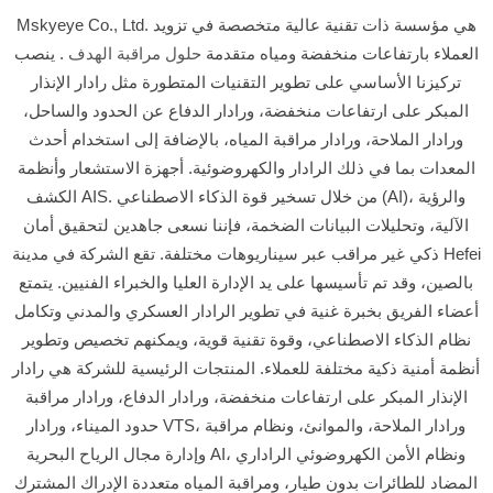
Mskyeye Co., Ltd. هي مؤسسة ذات تقنية عالية متخصصة في تزويد
العملاء بارتفاعات منخفضة ومياه متقدمة
حلول مراقبة الهدف
. ينصب
تركيزنا الأساسي على تطوير التقنيات المتطورة مثل رادار الإنذار
المبكر على ارتفاعات منخفضة، ورادار الدفاع عن الحدود والساحل،
ورادار الملاحة، ورادار مراقبة المياه، بالإضافة إلى استخدام أحدث
المعدات بما في ذلك الرادار والكهروضوئية. أجهزة الاستشعار وأنظمة
الكشف AIS. من خلال تسخير قوة الذكاء الاصطناعي (AI)، والرؤية
الآلية، وتحليلات البيانات الضخمة، فإننا نسعى جاهدين لتحقيق أمان
ذكي غير مراقب عبر سيناريوهات مختلفة. تقع الشركة في مدينة Hefei
بالصين، وقد تم تأسيسها على يد الإدارة العليا والخبراء الفنيين. يتمتع
أعضاء الفريق بخبرة غنية في تطوير الرادار العسكري والمدني وتكامل
نظام الذكاء الاصطناعي، وقوة تقنية قوية، ويمكنهم تخصيص وتطوير
أنظمة أمنية ذكية مختلفة للعملاء. المنتجات الرئيسية للشركة هي رادار
الإنذار المبكر على ارتفاعات منخفضة، ورادار الدفاع، ورادار مراقبة
حدود الميناء، ورادار VTS، ورادار الملاحة، والموانئ، ونظام مراقبة
وإدارة مجال الرياح البحرية AI، ونظام الأمن الكهروضوئي الراداري
المضاد للطائرات بدون طيار، ومراقبة المياه متعددة الإدراك المشترك