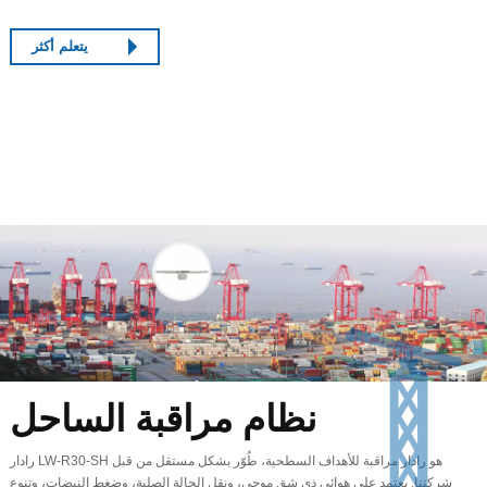
يتعلم أكثر
نظام مراقبة الساحل
رادار LW-R30-SH هو رادار مراقبة للأهداف السطحية، طُوّر بشكل مستقل من قبل
شركتنا. يعتمد على هوائي ذي شق موجي، ونقل الحالة الصلبة، وضغط النبضات، وتنوع