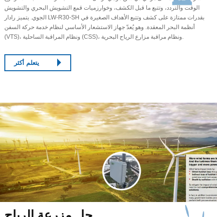
الوقت والتردد، وتتبع ما قبل الكشف، وخوارزميات قمع التشويش البحري والتشويش
الجوي. يتميز رادار LW-R30-SH بقدرات ممتازة على كشف وتتبع الأهداف الصغيرة في
أنظمة البحر المعقدة. وهو يُعدّ جهاز الاستشعار الأساسي لنظام خدمة حركة السفن
(VTS)، ونظام المراقبة الساحلية (CSS)، ونظام مراقبة مزارع الرياح البحرية.
يتعلم أكثر
حل مزرعة الرياح