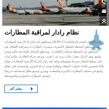
نظام رادار لمراقبة المطارات
يستطيع رادار الحركة الأرضية للمطارات LW-R5-CJ رصد الأهداف المتحركة والثابتة
في المناطق النشطة بالمطار (الممرات وممرات الطائرات)، ومراقبة الأهداف في
المناطق غير النشطة (ساحات الطائرات، ومناطق الصيانة، إلخ) بدقة عالية ومدى
واسع. يوفر الرادار معدل بيانات يزيد عن 1 هرتز، ويرصد حركة الطائرات والمركبات
على سطح المطار بسرعة وموثوقية ودقة. يُعد رادار الحركة الأرضية للمطارات جهازًا
هامًا لتحسين كفاءة عمليات المطار وسلامة توجيه حركة المرور، ويُستخدم على نطاق
واسع في مختلف المطارات الكبيرة والمعقدة، ويجري توسيع نطاق استخدامه تدريجيًا
ليشمل المطارات الصغيرة والمتوسطة.
يتعلم أكثر