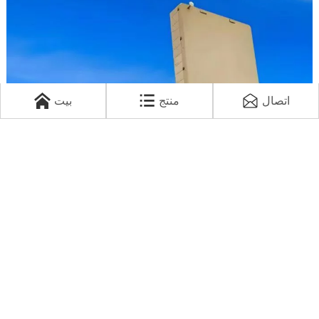
اتصال
منتج
بيت
حل رادار مصمم
تمتلك شركة Mskyeye فريقًا ممتازًا من باحثي الرادار، قادرين على توفير حلول
مخصصة لأنواع مختلفة من الرادارات، بما في ذلك رادارات الدفاع الجوي، ورادارات
تحديد مواقع المدافع، والرادارات متعددة القواعد، ورادارات الكشف عن الأهداف
الصغيرة، والرادارات المحمولة على السفن، وما إلى ذلك.