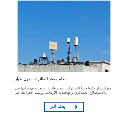
نظام مضاد للطائرات بدون طيار
مع انتشار تكنولوجيا الطائرات بدون طيار، أصبحت تهديداتها في
الاستطلاع العسكري والهجمات الإرهابية ورسم الخرائط غير
القانونية وغيرها من المجالات بارزة بشكل متزايد، مما دفع
التطور السريع لتكنولوجيا الطائرات بدون طيار.
يتعلم أكثر