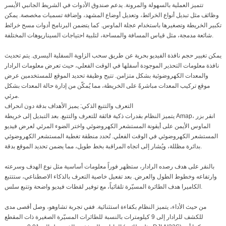
تتميز العملية بالسهولة والمرونة. يدعم صندوق الأدوات في الشريط الجانبي الأيسر
وظائف مثل تبديل أنواع الخرائط، وتعديل أوضاع المشهد، وإضافة تسميات مخصصة. يمكن
تكبير الخريطة وتصغيرها باستخدام عجلة الماوس. كما يتضمن البرنامج أدوات مسح خرائط
شائعة مدمجة، مثل قياس المسافة والمساحة، لتلبية احتياجات السيناريوهات المختلفة.
يمكن تغيير حجم نافذة الفيديو بحرية عن طريق سحب الزاوية السفلية اليسرى. يتم تحديث
نافذة معلومات التحذير الموجودة أسفلها في الوقت الفعلي، حيث تعرض معلومات الرادار
والمعدات الكهروضوئية بشكل متزامن. تتيح وظيفة تحديد الموقع للمستخدمين عرض
موقع تركيب المعدات مباشرةً على الخريطة، مما يُمكّن من إدارة حالة المعدات بشكل
مرئي.
التعرف والتتبع الذكي: يميز الأهداف بدقة دون انحراف
يتميز النظام بقدرات ذكية فائقة للتعرف والتتبع. بعد التبديل إلى خريطة Amap، انقر بزر
الماوس الأيمن على أيقونة المستشعر الكهروضوئي واختر الضوء المرئي لعرض فيديو
المستشعر الكهروضوئي في الوقت الفعلي. تُحدد منطقة تغطية المستشعر الكهروضوئي
بدائرة مظللة، ويُشار إلى اتجاه المراقبة بخط طويل، مما يضمن تحديد الموقع بدقة.
بالنقر على هدف رصده الرادار، ستظهر فوراً معلومات أساسية مثل نوع الهدف وسرعته
وارتفاعه وخطوط الطول والعرض. بعد تفعيل خاصية التعرف بالذكاء الاصطناعي، ستتتبع
الكاميرا هدف الطائرة المسيّرة تلقائياً، مع توفير لقطات فيديو واضحة وتتبع سلس.
من حيث الأداء، يتميز النظام بكفاءة استثنائية. ففي تجربة تشاوهو، وصل أقصى مدى
للكشف للرادار إلى 9 كيلومترات بالنسبة للطائرات المسيّرة الصغيرة ذات المقطع