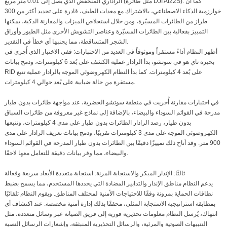
الراداري المنخفض الذي يصل إلى 0.01 متر مربع (مثل طائرة DJI AI22S). كما أن
خوارزمية الذكاء الاصطناعي، بالاشتراك مع معدات الطيف، قادرة على تحديد أكثر من 300
طراز من الطائرات المسيّرة، ومن خلال استخلاص الميزات والمقارنة الذكية، يمكنها
التمييز بفعالية بين الطائرات المسيّرة وعناصر التشويش الأخرى مثل الطيور وأوراق
الشجر المتساقطة، مما يجنبها أي خطأ في التقدير.
أظهر النظام أداءً مستقراً وموثوقاً في العديد من الاختبارات: ففي الاختبار الذي أُجري في
بحيرة تاي هو في سوتشو، بدأ الرادار عملية الكشف على بُعد 6 كيلومترات، ودمج بيانات
RID على بُعد 4 كيلومترات. كما بدأ النظام الكهروضوئي الموجه بالرادار عملية تتبع
مستقرة من حالة ضبابية على بُعد حوالي 4 كيلومترات.
في اختبارات مقارنة أُجريت في منطقة سوتشو الحضرية، عند مواجهة طائرات بدون طيار
مدرجة في القوائم السوداء والبيضاء، بالإضافة إلى نماذج غير معروفة من طائرات السباق
بدون طيار، رصد الرادار الطائرات بدون طيار على مدى 4 كيلومترات، وتتبعها
الكهروضوئي الموجه على مدى 3 كيلومترات تقريبًا، ودمج بيانات تعريف الرادار على مدى
900 متر. وقد أتاح ذلك تمييزًا دقيقًا بين الطائرات بدون طيار المدرجة في القوائم السوداء
والبيضاء، مما وفر بيانات دقيقة للتعامل معها لاحقًا.
ثالثًا: الإنذار المبكر والاستجابة المرنة: استجابة متعددة الأبعاد سريعة وفعالة
يدعم النظام مناطق الإنذار والتدابير المضادة التي يحددها المستخدم، مما يسمح بضبط
نطاقات الحماية بمرونة وفقًا للاحتياجات الأمنية لمختلف المناطق. ويقوم النظام تلقائيًا
بمطابقة استراتيجية الاستجابة المثلى، محققًا بذلك إدارة أمنية مخصصة. عند اكتشاف أي
انتهاك، يُرسل النظام معلومات تحذيرية فورية إلى فريق الصيانة عبر وسائل متعددة، مثل
التنبيهات الصوتية والمرئية، والرسائل التحذيرية المنبثقة، وإشعارات الرسائل النصية