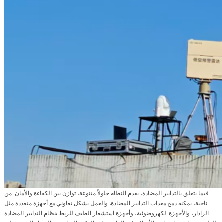
فيما يتعلق بالتدابير المضادة، يقدم النظام حلولاً متنوعة، توازن بين الكفاءة والأمان. من
ناحية، يمكنه دمج معدات التدابير المضادة، والعمل بشكل تعاوني مع أجهزة متعددة مثل
الرادار، والأجهزة الكهروضوئية، وأجهزة استشعار الطيف للربط بنظام التدابير المضادة