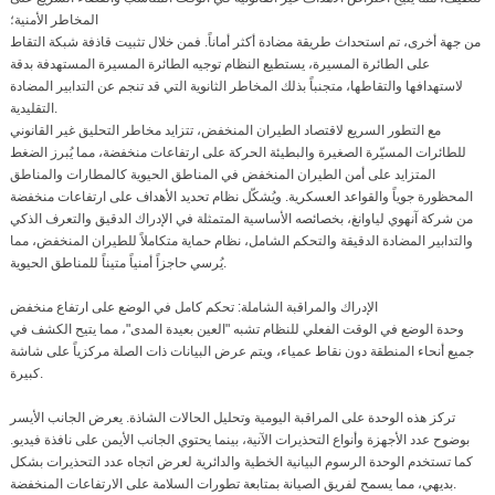
المخاطر الأمنية؛
من جهة أخرى، تم استحداث طريقة مضادة أكثر أماناً. فمن خلال تثبيت قاذفة شبكة التقاط
على الطائرة المسيرة، يستطيع النظام توجيه الطائرة المسيرة المستهدفة بدقة
لاستهدافها والتقاطها، متجنباً بذلك المخاطر الثانوية التي قد تنجم عن التدابير المضادة
التقليدية.
مع التطور السريع لاقتصاد الطيران المنخفض، تتزايد مخاطر التحليق غير القانوني
للطائرات المسيّرة الصغيرة والبطيئة الحركة على ارتفاعات منخفضة، مما يُبرز الضغط
المتزايد على أمن الطيران المنخفض في المناطق الحيوية كالمطارات والمناطق
المحظورة جوياً والقواعد العسكرية. ويُشكّل نظام تحديد الأهداف على ارتفاعات منخفضة
من شركة آنهوي لياوانغ، بخصائصه الأساسية المتمثلة في الإدراك الدقيق والتعرف الذكي
والتدابير المضادة الدقيقة والتحكم الشامل، نظام حماية متكاملاً للطيران المنخفض، مما
يُرسي حاجزاً أمنياً متيناً للمناطق الحيوية.
الإدراك والمراقبة الشاملة: تحكم كامل في الوضع على ارتفاع منخفض
وحدة الوضع في الوقت الفعلي للنظام تشبه "العين بعيدة المدى"، مما يتيح الكشف في
جميع أنحاء المنطقة دون نقاط عمياء، ويتم عرض البيانات ذات الصلة مركزياً على شاشة
كبيرة.
تركز هذه الوحدة على المراقبة اليومية وتحليل الحالات الشاذة. يعرض الجانب الأيسر
بوضوح عدد الأجهزة وأنواع التحذيرات الآنية، بينما يحتوي الجانب الأيمن على نافذة فيديو.
كما تستخدم الوحدة الرسوم البيانية الخطية والدائرية لعرض اتجاه عدد التحذيرات بشكل
بديهي، مما يسمح لفريق الصيانة بمتابعة تطورات السلامة على الارتفاعات المنخفضة.