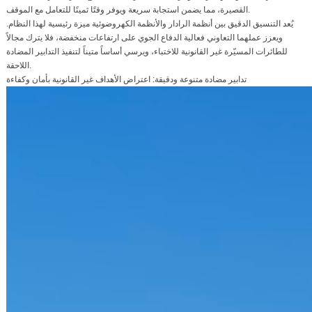
القصيرة، مما يضمن استجابة سريعة ويوفر وقتًا ثمينًا للتعامل مع الموقف.
يُعد التنسيق الدقيق بين أنظمة الرادار والأنظمة الكهروضوئية ميزة رئيسية لهذا النظام.
ويعزز عملهما التعاوني فعالية الدفاع الجوي على ارتفاعات منخفضة، فلا يترك مجالاً
للطائرات المسيّرة غير القانونية للاختباء، ويرسي أساساً متيناً لتنفيذ التدابير المضادة
اللاحقة.
تدابير مضادة متنوعة ودقيقة: اعتراض الأهداف غير القانونية بأمان وكفاءة