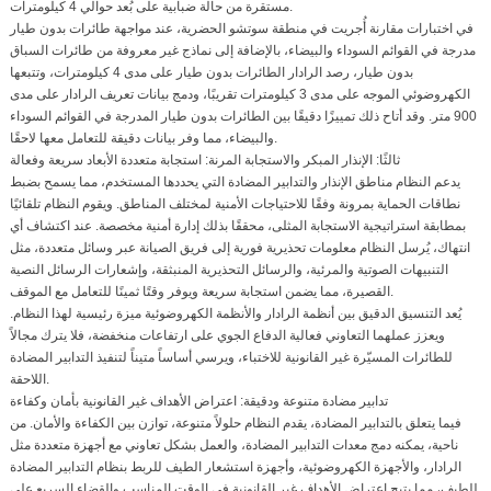
مستقرة من حالة ضبابية على بُعد حوالي 4 كيلومترات.
في اختبارات مقارنة أُجريت في منطقة سوتشو الحضرية، عند مواجهة طائرات بدون طيار
مدرجة في القوائم السوداء والبيضاء، بالإضافة إلى نماذج غير معروفة من طائرات السباق
بدون طيار، رصد الرادار الطائرات بدون طيار على مدى 4 كيلومترات، وتتبعها
الكهروضوئي الموجه على مدى 3 كيلومترات تقريبًا، ودمج بيانات تعريف الرادار على مدى
900 متر. وقد أتاح ذلك تمييزًا دقيقًا بين الطائرات بدون طيار المدرجة في القوائم السوداء
والبيضاء، مما وفر بيانات دقيقة للتعامل معها لاحقًا.
ثالثًا: الإنذار المبكر والاستجابة المرنة: استجابة متعددة الأبعاد سريعة وفعالة
يدعم النظام مناطق الإنذار والتدابير المضادة التي يحددها المستخدم، مما يسمح بضبط
نطاقات الحماية بمرونة وفقًا للاحتياجات الأمنية لمختلف المناطق. ويقوم النظام تلقائيًا
بمطابقة استراتيجية الاستجابة المثلى، محققًا بذلك إدارة أمنية مخصصة. عند اكتشاف أي
انتهاك، يُرسل النظام معلومات تحذيرية فورية إلى فريق الصيانة عبر وسائل متعددة، مثل
التنبيهات الصوتية والمرئية، والرسائل التحذيرية المنبثقة، وإشعارات الرسائل النصية
القصيرة، مما يضمن استجابة سريعة ويوفر وقتًا ثمينًا للتعامل مع الموقف.
يُعد التنسيق الدقيق بين أنظمة الرادار والأنظمة الكهروضوئية ميزة رئيسية لهذا النظام.
ويعزز عملهما التعاوني فعالية الدفاع الجوي على ارتفاعات منخفضة، فلا يترك مجالاً
للطائرات المسيّرة غير القانونية للاختباء، ويرسي أساساً متيناً لتنفيذ التدابير المضادة
اللاحقة.
تدابير مضادة متنوعة ودقيقة: اعتراض الأهداف غير القانونية بأمان وكفاءة
فيما يتعلق بالتدابير المضادة، يقدم النظام حلولاً متنوعة، توازن بين الكفاءة والأمان. من
ناحية، يمكنه دمج معدات التدابير المضادة، والعمل بشكل تعاوني مع أجهزة متعددة مثل
الرادار، والأجهزة الكهروضوئية، وأجهزة استشعار الطيف للربط بنظام التدابير المضادة
للطيف، مما يتيح اعتراض الأهداف غير القانونية في الوقت المناسب والقضاء السريع على