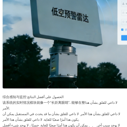
综合感知与监控:الحصول على أفضل النتائج
该系统的实时情况模块就像一个“长距离眼睛”، 能够在整لا داعي للقلق بشأن هذا
الأمر.
لا داعي للقلق بشأن هذا الأمر. لا داعي للقلق بشأن ما قد يحدث في المستقبل يمكن أن
يكون هذا أمرًا صعبًا للغاية. لا داعي للقلق بشأن هذا الأمر.
لا يوجد سبب آخر. 、、 يمكن أن يكون هذا أمرًا صعبًا للغاية. حسنًا ، لا يوجد شيء أفضل