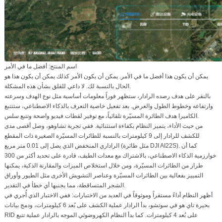
اسم المنتج: أفضل ما في الأمر
يمكن أن يكون هذا أفضل ما في الأمر. يمكن أن يكون الأمر كذلك يمكن أن يكون هذا هو
الحال بالنسبة لك. لا داعي للقلق بشأن هذه المشكلة.
بالنقر على هدف رصده الرادار، ستظهر فوراً معلومات أساسية مثل نوع الهدف وسرعته
وارتفاعه وخطوط الطول والعرض. بعد تفعيل خاصية التعرف بالذكاء الاصطناعي، ستتتبع
الكاميرا هدف الطائرة المسيّرة تلقائياً، مع توفير لقطات فيديو واضحة وتتبع سلس.
من حيث الأداء، يتميز النظام بكفاءة استثنائية. ففي تجربة تشاوهو، وصل أقصى مدى
للكشف للرادار إلى 9 كيلومترات بالنسبة للطائرات المسيّرة الصغيرة ذات المقطع
الراداري المنخفض الذي يصل إلى 0.01 متر مربع (مثل طائرة DJI AI22S). كما أن
خوارزمية الذكاء الاصطناعي، بالاشتراك مع معدات الطيف، قادرة على تحديد أكثر من 300
طراز من الطائرات المسيّرة، ومن خلال استخلاص الميزات والمقارنة الذكية، يمكنها
التمييز بفعالية بين الطائرات المسيّرة وعناصر التشويش الأخرى مثل الطيور وأوراق
الشجر المتساقطة، مما يجنبها أي خطأ في التقدير.
أظهر النظام أداءً مستقراً وموثوقاً في العديد من الاختبارات: ففي الاختبار الذي أُجري في
بحيرة تاي هو في سوتشو، بدأ الرادار عملية الكشف على بُعد 6 كيلومترات، ودمج بيانات
RID على بُعد 4 كيلومترات. كما بدأ النظام الكهروضوئي الموجه بالرادار عملية تتبع