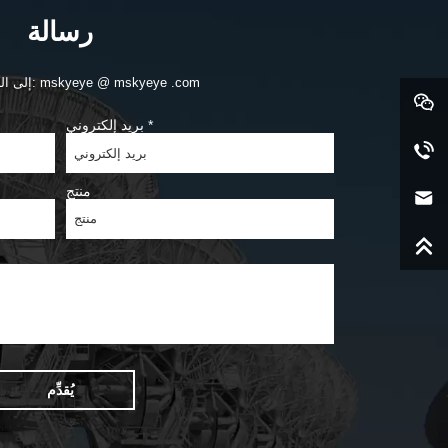
رسالة
إلى البريد الإلكتروني: mskyeye @ mskyeye .com
*
بريد إلكتروني
منتج
يُقدِّم