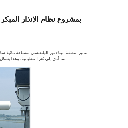
فازت شركة MSKYEYE بمشروع نظام الإ
تتميز منطقة ميناء نهر اليانغتسي بمساحة مائية شا
قامت بعض السفن بإيقاف تشغيل أنظمة التعرف الآلي (AIS)، مما أدى إلى ثغرة تنظيمية، وهذا يشكل تحديات كبيرة في مكافحة التهريب والهجرة غير الشرعية في البحر.