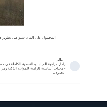
أكد هذا العرض الناجح نضج وموثوقية حل رادار MSKYEYE المحمول على الماء. سنواصل تطوير هذه التقنية وتوفير حلول أمنية مائية محلية للموانئ في الداخل والخارج.
التالي:
رادار مراقبة المياه ذو التغطية الكاملة في جمي
- معدات أساسية إلزامية للموانئ الذكية ومراق
الحدودية