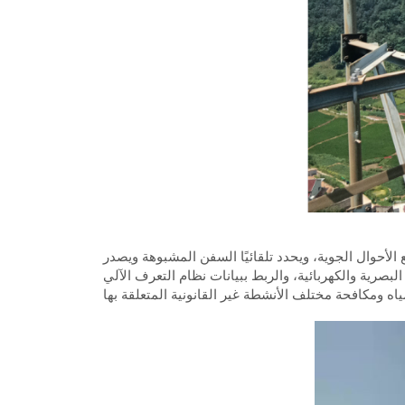
الأحوال الجوية، ويحدد تلقائيًا السفن المشبوهة ويصدر
نات نظام التعرف الآلي (AIS)، ليغطي بذلك رصيف الميناء ومنطقة الإرساء بشكل موحد، ما يُسهم