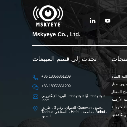
Mskyeye Co., Ltd.
تجات
تحدث إلى قسم المبيعات
قبة المياه
+86 18056861209
بدون طيار
+86 18056861209
ح المطار
البريد الإلكتروني: mskyeye @ mskyeye
بة الأرضية
.com
لإلكترونية
العنوان: رقم 3 ، طريق Qiaowan ، مجمع
Taohua الصناعي ، Hefei ، مقاطعة Anhui ،
مكافحتها
الصين.