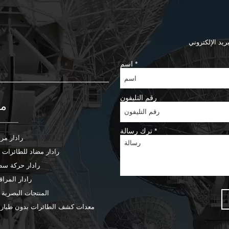
*
اسم
رقم التليفون
من
*
ترك رسالة
رادار مرا
رادار مضاد للطائرات 
رادار حركة سط
رادار المراق
المنتجات البصرية ا
معدات كشف الطائرات بدون طيار و