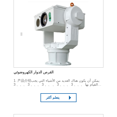
القرص الدوار الكهروضوئي
1. 产品介绍يمكن أن يكون هناك العديد من الأشياء التي يجب
القيام بها 、、、 3 、、、 3 、 、、 3 、、、 3 、、、 3
、、、 3 、、、 3 、、、 3 、、、 3 、、、 3 、 لا داعي
للقلق بشأن هذه المشكلة.光相机、冷却/非冷却热成像仪和激
光照明器.结合智能目...
يتعلم أكثر