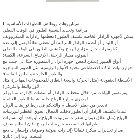
I. سيناريوهات ووظائف التطبيقات الأساسية
مراقبة وتحديد أنشطة الطيور في الوقت الفعلي
يمكن لأجهزة الرادار الخاصة بكشف الطيور (معظمها رادارات الميكروويف
أو الليدار أو أنظمة الرادار المركبة) أن تغطي نطاقًا يصل إلى عدة
كيلومترات حول مزارع الرياح وتكتشف الطيور في الوقت الفعلي:
الموقع، مسار الرحلة، الارتفاع، السرعة، الكمية؛
أنواع الطيور (يمكن لبعض أجهزة الرادار المتطورة جنبًا إلى جنب مع
خوارزميات الذكاء الاصطناعي تحديد الأنواع الرئيسية مثل الطيور المهاجرة
والطيور الجارحة والطيور المائية)؛
الأنشطة العنقودية (مثل الحركة واسعة النطاق للمجموعات المهاجرة مثل
الأوز والبط والكركي).
يتم تصور البيانات من خلال محطات الرادار أو منصات الإدارة، مما يوفر
لمديري مزارع الرياح حالة نشاط الطيور العالمية.
تحذير من خطر الاصطدام والتحكم في ربط توربينات الرياح
عندما يكتشف الرادار أن الطيور دخلت المجال الجوي الخطير لتوربينات
الرياح (مثل نطاق دوران شفرات توربينات الرياح)، أو يحدد أن مسارات
طيرانها قد تصطدم بتوربينات الرياح، فإن النظام سوف:
إصدار تحذيرات مبكرة تلقائيًا (إنذارات صوتية وضوئية، وإشعارات دفع
المنصة، وما إلى ذلك)؛