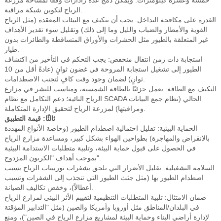
خمسة وعشرة كيلومترات. ويمكن دمج عدة رادارات وفقًا لمساحة مزرعة
الرياح لتكوين شبكة مراقبة.
القدرة على مكافحة التداخل: يجب أن تتكيف مع البيئات المعقدة (مثل الرياح
القوية والأمطار والضباب والليل وما إلى ذلك) وتقليل سوء تقدير الأهداف
غير المتعلقة بالطيور مثل الحشرات والأوراق المتساقطة والطائرات بدون
طيار.
استجابة ذات زمن انتقال منخفض: يجب التحكم في التأخير من اكتشاف
الطيور إلى تشغيل استجابة المروحة في غضون ثوانٍ (عادةً أقل من 10
ثوانٍ) لضمان وجود وقت كافٍ لتجنب الاصطدامات.
التكيف مع الطاقة: يعمل جزئيًا بالطاقة الشمسية، ومناسب للنشر في مزارع
الرياح النائية؛ دعم التكامل مع نظام SCADA الحالي (نظام جمع البيانات
ومراقبتها) لمزرعة الرياح لتحقيق الإدارة المتكاملة.
ثالثًا: قيمة التطبيق
الحماية البيئية: تقليل احتمالية اصطدام الطيور (وخاصة الأنواع المهددة
بالانقراض والمهاجرة) بطواحين الهواء بشكل كبير، ومساعدة مزارع الرياح
في الحصول على قبول حماية البيئة، وتلبية متطلبات الاستدامة البيئية
بموجب أهداف "الكربون المزدوج".
السلامة التشغيلية: تقليل الأضرار التي تلحق بشفرات توربينات الرياح بسبب
اصطدام الطيور بها (مثل جثث الطيور التي تنجذب إلى الشفرات وتسبب
أعطالاً)، وخفض تكاليف الصيانة.
ضمان الامتثال: تلبية المتطلبات التنظيمية لتقييم الأثر البيئي لمزارع الرياح
في البلدان/المناطق مثل أوروبا وأمريكا والصين (مثل "التدابير المؤقتة
لإدارة أراضي البناء وحماية البيئة لمشاريع مزارع الرياح في الصين")، ومنع