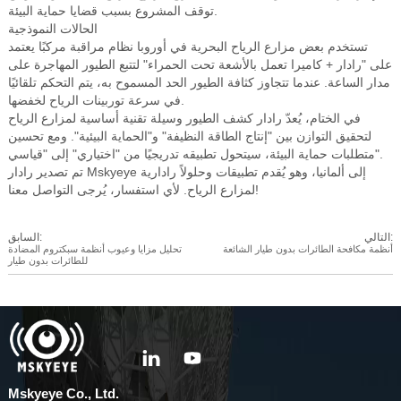
توقف المشروع بسبب قضايا حماية البيئة.
الحالات النموذجية
تستخدم بعض مزارع الرياح البحرية في أوروبا نظام مراقبة مركبًا يعتمد
على "رادار + كاميرا تعمل بالأشعة تحت الحمراء" لتتبع الطيور المهاجرة على
مدار الساعة. عندما تتجاوز كثافة الطيور الحد المسموح به، يتم التحكم تلقائيًا
في سرعة توربينات الرياح لخفضها.
في الختام، يُعدّ رادار كشف الطيور وسيلة تقنية أساسية لمزارع الرياح
لتحقيق التوازن بين "إنتاج الطاقة النظيفة" و"الحماية البيئية". ومع تحسين
متطلبات حماية البيئة، سيتحول تطبيقه تدريجيًا من "اختياري" إلى "قياسي".
تم تصدير رادار Mskyeye إلى ألمانيا، وهو يُقدم تطبيقات وحلولاً رادارية
لمزارع الرياح. لأي استفسار، يُرجى التواصل معنا!
التالي:
السابق:
أنظمة مكافحة الطائرات بدون طيار الشائعة
تحليل مزايا وعيوب أنظمة سبكتروم المضادة
للطائرات بدون طيار
Mskyeye Co., Ltd.