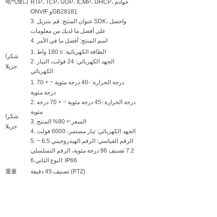
电气接口
RTP، TCP، UDP، ICMP، DHCP، خوادم
ONVIF وGB28181
3. عنوان المنتج: قم بتنزيل SDK، واحصل
على أفضل ما لديك من معلومات
4. اسم المنتج: أفضل ما في الأمر
1. الطاقة الكهربائية: ≥ 180 واط
شكرا
2. الجهد الكهربائي: 24 فولت، التيار
جزيلا
الكهربائي
1. درجة الحرارة: -40 درجة مئوية ~ + 70
درجة مئوية
2. درجة الحرارة:-45 درجة مئوية ~ + 70 درجة
مئوية
شكرا
3. السعر:< 90% المنتج
جزيلا
4. الجهد الكهربائي: تيار مستمر، 6000 فولت
5. الرقم القياسي: الرقم الهيدروجيني 6.5 ~
7.2 تصنيف 96 درجة مئوية، الرقم التسلسلي
6.النوع الثاني: IP66
تصنيف:45 دقيقة (PTZ)
重量