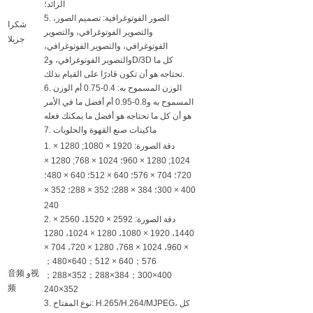
الزائد؛
5. الصور الفوتوغرافية: تصميم الصور،
شكرا
والتصوير الفوتوغرافي، والتصوير
جزيلا
الفوتوغرافي، والتصوير الفوتوغرافي،
والتصوير الفوتوغرافي، و2D/3D كل ما
تحتاجه هو أن تكون قادرًا على القيام بذلك.
6. الوزن المسموح به: 0.4-0.75 أم الوزن
المسموح به و0.8-0.95 أم أفضل ما في الأمر
هو أن كل ما تحتاجه هو أفضل ما يمكنك فعله
7. ماكينات صنع القهوة والحلويات
1. دقة الصورة: 1920 × 1080; 1280 ×
1024; 1280 × 960؛ 1024 × 768; 1280 ×
720؛ 704 × 576؛ 640 × 512؛ 640 × 480؛
400 × 300؛ 384 × 288؛ 352 × 288؛ 352 ×
240
2. دقة الصورة: 2592 × 1520، 2560 ×
1440، 1920 × 1080، 1280 × 1024، 1280
× 960، 1024 × 768، 1280 × 720، 704 ×
576；640 × 512；640×480；
音频 و视
400×300；384×288；352×288；
频
352×240
3. نوع المفتاح: H.265/H.264/MJPEG، كل