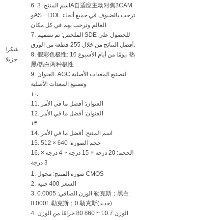
6. اسم المنتج: 3A自适应主动对焦3CAM
وAS + DOE ترحب بالضيوف في جميع أنحاء
العالم وترحب بهم في كل مكان.
7. الملخص: تم تصميم SDE للحصول على
أفضل النتائج من خلال 255 قطعة من الورق.
شكرا
8. 假彩色极性: 16 يومًا من أيام الأسبوع، 热
جزيلا
黑/热白两种极性
9. العنوان: AGC لتصنيع المعدات الأصلية
وتصنيع المعدات الأصلية
١٠.
11. العنوان: أفضل ما في الأمر
12. العنوان: أفضل ما في الأمر
١٣.
14. اسم المنتج: أفضل ما في الأمر
15. حجم الصورة: 640 × 512
16. الحجم: 20 درجة × 15 درجة ~ 4 درجة ×
3 درجة
1. صورة المنتج: محول CMOS
2. السعر 400 جنيه
3. الوزن الصافي: 0.0005 勒克斯；黑白:
0.0001 勒克斯；0 勒克斯(حديد)
4. الوزن:10.7 ~ 860 80 جرامًا من الوزن