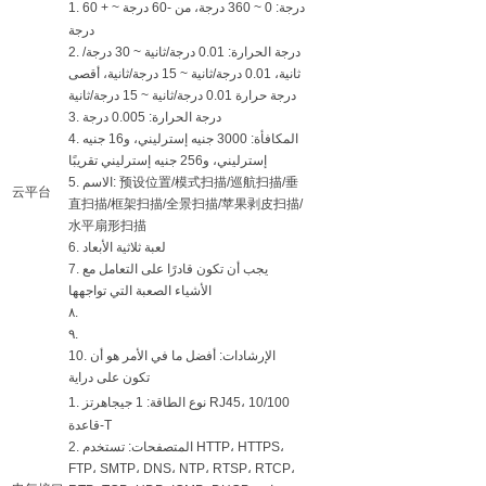
1. درجة: 0 ~ 360 درجة، من -60 درجة ~ + 60
درجة
2. درجة الحرارة: 0.01 درجة/ثانية ~ 30 درجة/
ثانية، 0.01 درجة/ثانية ~ 15 درجة/ثانية، أقصى
درجة حرارة 0.01 درجة/ثانية ~ 15 درجة/ثانية
3. درجة الحرارة: 0.005 درجة
4. المكافأة: 3000 جنيه إسترليني، و16 جنيه
إسترليني، و256 جنيه إسترليني تقريبًا
5. الاسم: 预设位置/模式扫描/巡航扫描/垂
云平台
直扫描/框架扫描/全景扫描/苹果剥皮扫描/
水平扇形扫描
6. لعبة ثلاثية الأبعاد
7. يجب أن تكون قادرًا على التعامل مع
الأشياء الصعبة التي تواجهها
٨.
٩.
10. الإرشادات: أفضل ما في الأمر هو أن
تكون على دراية
1. نوع الطاقة: 1 جيجاهرتز RJ45، 10/100
قاعدة-T
2. المتصفحات: تستخدم HTTP، HTTPS،
FTP، SMTP، DNS، NTP، RTSP، RTCP،