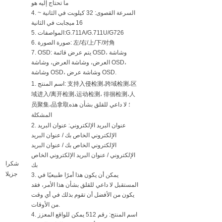
ما تحتاج إليه هو
4. السرعة القصوى: 32 كيلوبت في الثانية ~
16 ميجابت في الثانية
5. المواصفات:G.711A/G.711U/G726
6. صورة الصورة: 左/右/上/下/对角
7. OSD: يتم عرض قائمة OSD، وشاشة
العرض، وشاشة العرض، وشاشة OSD،
وشاشة OSD، وشاشة عرض OSD.
1. اسم المنتج: 支持入侵检测،跨域检测،区
域进入/离开检测،运动检测، 徘徊检测،人
员聚集،品拿取؛ لا داعي للقلق بشأن هذه
المشكلة
2. عنوان البريد الإلكتروني: عنوان البريد
الإلكتروني الخاص بك / عنوان البريد
الإلكتروني الخاص بك / عنوان البريد
الإلكتروني / عنوان البريد الإلكتروني الخاص
شكرا
بك
جزيلا
3. يمكن أن يكون هذا أمرًا طبيعيًا في
المستقبل لا داعي للقلق بشأن هذا الأمر، فقد
يكون من الأفضل أن تقوم بذلك في أي وقت
من الأوقات.
4. اسم المنتج: رقم 512 يمكن للواقع المعزز